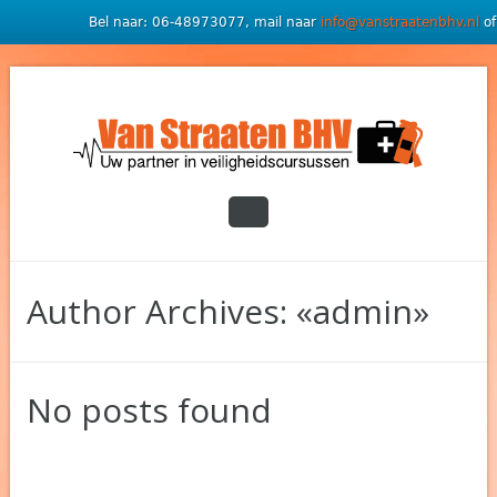
Bel naar: 06-48973077, mail naar
info@vanstraatenbhv.nl
of
Author Archives: «admin»
No posts found