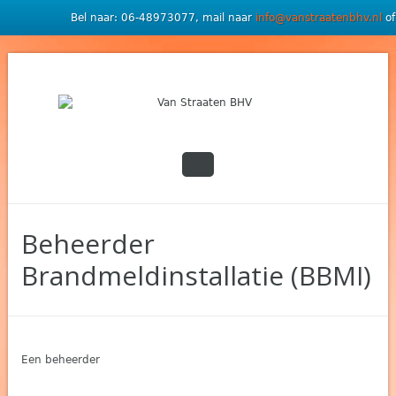
Bel naar: 06-48973077, mail naar
info@vanstraatenbhv.nl
of
Beheerder
Brandmeldinstallatie (BBMI)
Een beheerder