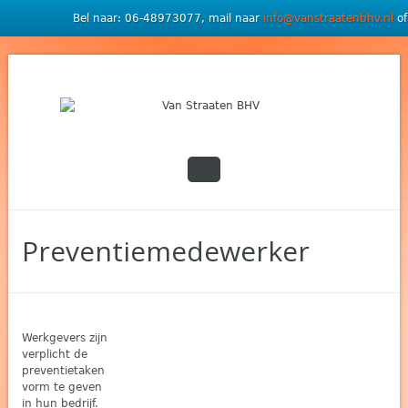
Bel naar: 06-48973077, mail naar
info@vanstraatenbhv.nl
of
Preventiemedewerker
Werkgevers zijn
verplicht de
preventietaken
vorm te geven
in hun bedrijf.